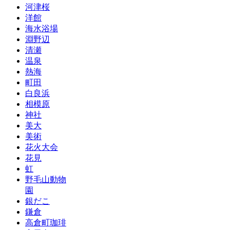
河津桜
洋館
海水浴場
淵野辺
清瀬
温泉
熱海
町田
白良浜
相模原
神社
美大
美術
花火大会
花見
虹
野毛山動物
園
銀だこ
鎌倉
高倉町珈琲