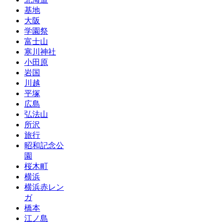
基地
大阪
学園祭
富士山
寒川神社
小田原
岩国
川越
平塚
広島
弘法山
所沢
旅行
昭和記念公
園
桜木町
横浜
横浜赤レン
ガ
橋本
江ノ島