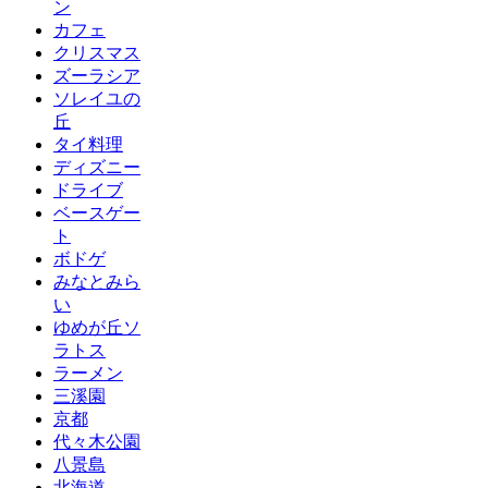
ン
カフェ
クリスマス
ズーラシア
ソレイユの
丘
タイ料理
ディズニー
ドライブ
ベースゲー
ト
ボドゲ
みなとみら
い
ゆめが丘ソ
ラトス
ラーメン
三溪園
京都
代々木公園
八景島
北海道