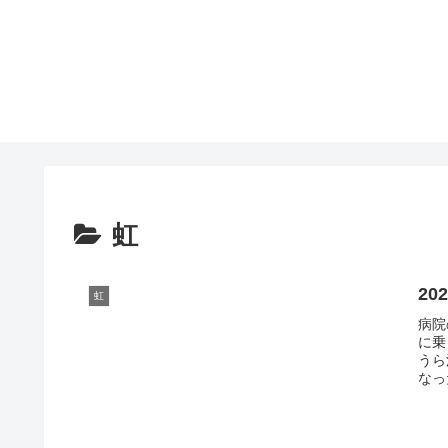
虹
20
虹
病院
に乗
うら
なっ