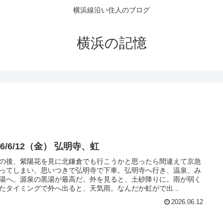
横浜線沿い住人のブログ
横浜の記憶
26/6/12（金） 弘明寺、虹
の後、紫陽花を見に北鎌倉でも行こうかと思ったら間違えて京急
ってしまい、思いつきで弘明寺で下車。弘明寺へ行き、温泉、み
湯へ。源泉の黒湯が最高だ。外を見ると、土砂降りに。雨が弱く
たタイミングで外へ出ると、天気雨。なんだか虹がで出...
2026.06.12