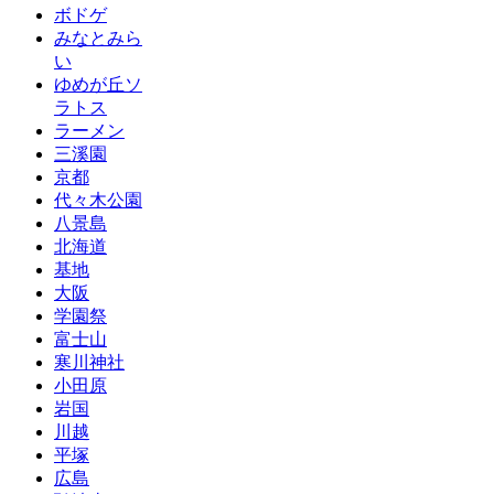
ボドゲ
みなとみら
い
ゆめが丘ソ
ラトス
ラーメン
三溪園
京都
代々木公園
八景島
北海道
基地
大阪
学園祭
富士山
寒川神社
小田原
岩国
川越
平塚
広島