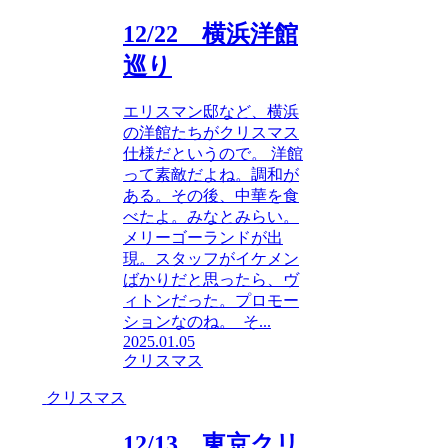
12/22 横浜洋館
巡り
エリスマン邸など、横浜
の洋館たちがクリスマス
仕様だというので。 洋館
って素敵だよね。調和が
ある。その後、中華を食
べたよ。みなとみらい。
メリーゴーランドが出
現。スタッフがイケメン
ばかりだと思ったら、ヴ
ィトンだった。プロモー
ションなのね。 そ...
2025.01.05
クリスマス
クリスマス
12/13 東京クリ