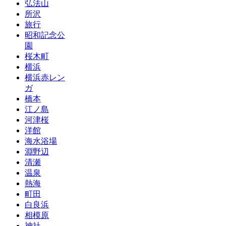
弘法山
所沢
旅行
昭和記念公
園
桜木町
横浜
横浜赤レン
ガ
橋本
江ノ島
河津桜
洋館
海水浴場
淵野辺
清瀬
温泉
熱海
町田
白良浜
相模原
神社