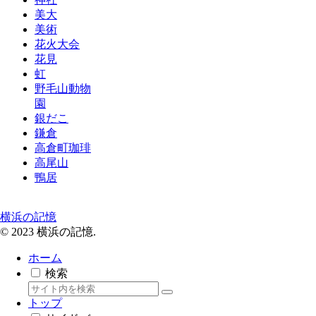
美大
美術
花火大会
花見
虹
野毛山動物
園
銀だこ
鎌倉
高倉町珈琲
高尾山
鴨居
横浜の記憶
© 2023 横浜の記憶.
ホーム
検索
トップ