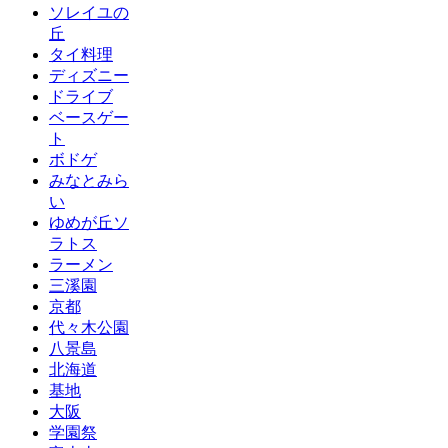
ソレイユの
丘
タイ料理
ディズニー
ドライブ
ベースゲー
ト
ボドゲ
みなとみら
い
ゆめが丘ソ
ラトス
ラーメン
三溪園
京都
代々木公園
八景島
北海道
基地
大阪
学園祭