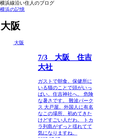
横浜線沿い住人のブログ
横浜の記憶
大阪
大阪
7/3 大阪 住吉
大社
ガストで朝食。保健所に
いる猫のことで頭がいっ
ぱい。住吉神社へ。 危険
な暑さです。 難波パーク
ス 大戸屋。外国人に有名
なこの場所、初めてきた
けどすごい人だわ。 トカ
ラ列島がずっと揺れてて
気になりますね。