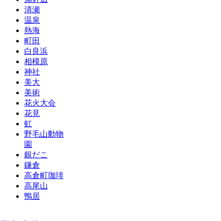
清瀬
温泉
熱海
町田
白良浜
相模原
神社
美大
美術
花火大会
花見
虹
野毛山動物
園
銀だこ
鎌倉
高倉町珈琲
高尾山
鴨居