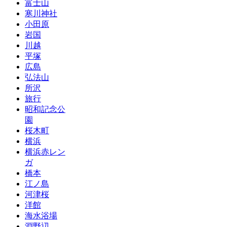
富士山
寒川神社
小田原
岩国
川越
平塚
広島
弘法山
所沢
旅行
昭和記念公
園
桜木町
横浜
横浜赤レン
ガ
橋本
江ノ島
河津桜
洋館
海水浴場
淵野辺