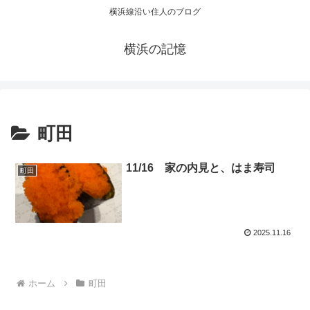
横浜線沿い住人のブログ
横浜の記憶
町田
11/16 家の内見と、はま寿司
町田
2025.11.16
ホーム
町田