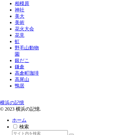
相模原
神社
美大
美術
花火大会
花見
虹
野毛山動物
園
銀だこ
鎌倉
高倉町珈琲
高尾山
鴨居
横浜の記憶
© 2023 横浜の記憶.
ホーム
検索