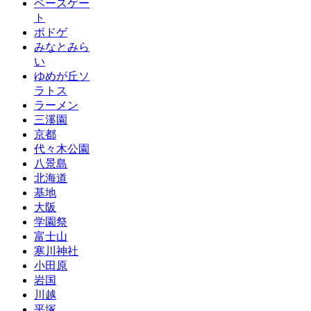
ベースゲー
ト
ボドゲ
みなとみら
い
ゆめが丘ソ
ラトス
ラーメン
三溪園
京都
代々木公園
八景島
北海道
基地
大阪
学園祭
富士山
寒川神社
小田原
岩国
川越
平塚