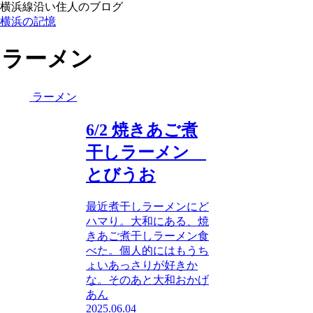
横浜線沿い住人のブログ
横浜の記憶
ラーメン
ラーメン
6/2 焼きあご煮
干しラーメン
とびうお
最近煮干しラーメンにど
ハマり。大和にある、焼
きあご煮干しラーメン食
べた。個人的にはもうち
ょいあっさりが好きか
な。そのあと大和おかげ
あん
2025.06.04