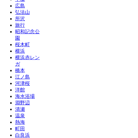
広島
弘法山
所沢
旅行
昭和記念公
園
桜木町
横浜
横浜赤レン
ガ
橋本
江ノ島
河津桜
洋館
海水浴場
淵野辺
清瀬
温泉
熱海
町田
白良浜