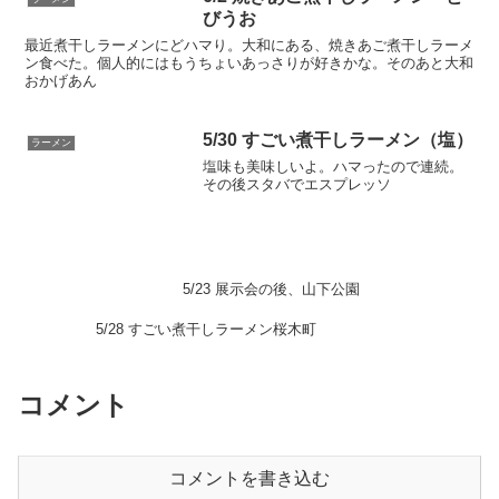
びうお
最近煮干しラーメンにどハマり。大和にある、焼きあご煮干しラーメ
ン食べた。個人的にはもうちょいあっさりが好きかな。そのあと大和
おかげあん
5/30 すごい煮干しラーメン（塩）
ラーメン
塩味も美味しいよ。ハマったので連続。
その後スタバでエスプレッソ
5/23 展示会の後、山下公園
5/28 すごい煮干しラーメン桜木町
コメント
コメントを書き込む