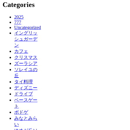
Categories
2025
777
Uncategorized
イングリッ
シュガーデ
ン
カフェ
クリスマス
ズーラシア
ソレイユの
丘
タイ料理
ディズニー
ドライブ
ベースゲー
ト
ボドゲ
みなとみら
い