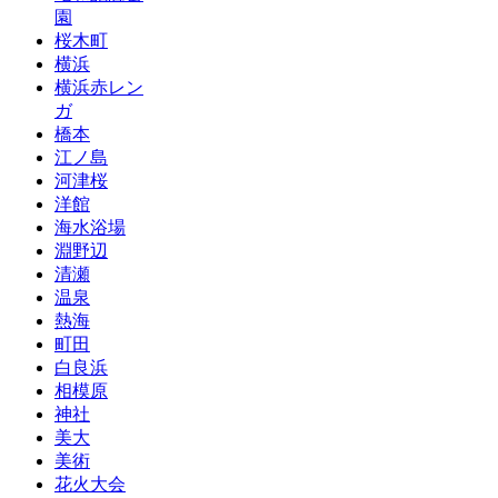
園
桜木町
横浜
横浜赤レン
ガ
橋本
江ノ島
河津桜
洋館
海水浴場
淵野辺
清瀬
温泉
熱海
町田
白良浜
相模原
神社
美大
美術
花火大会