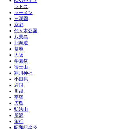
ゆめが丘ソ
ラトス
ラーメン
三溪園
京都
代々木公園
八景島
北海道
基地
大阪
学園祭
富士山
寒川神社
小田原
岩国
川越
平塚
広島
弘法山
所沢
旅行
昭和記念公