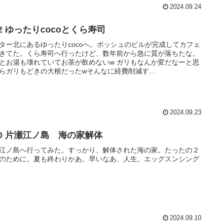
2024.09.24
22 ゆったりcocoとくら寿司
ター北にあるゆったりcocoへ。ボッシュのビルが完成してカフェ
きてた。くら寿司へ行ったけど、数年前から急に質が落ちたな。
とお湯も壊れていてお茶が飲めないw ガリもなんか変だなーと思
らガリもどきの大根だったwそんなに経費削減す...
2024.09.23
/10 片瀬江ノ島 海の家解体
江ノ島へ行ってみた。すっかり、解体された海の家。たったの２
のために。夏も終わりかあ。早いなあ、人生。エッグスンシング
2024.09.10