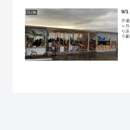
9
江ノ島
片瀬
ヶ月
り泳
ラ豪