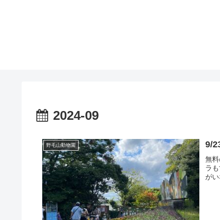
2024-09
9
野毛山動物園
無料
ラも
がい