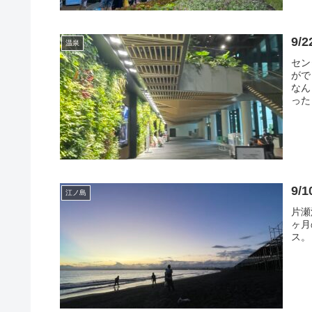
9/
温泉
セン
がで
なん
った
9
江ノ島
片瀬
ヶ月
ス。