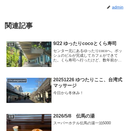
admin
関連記事
9/22 ゆったりcocoとくら寿司
温泉
センター北にあるゆったりcocoへ。ボッ
シュのビルが完成してカフェができて
た。くら寿司へ行ったけど、数年前から
急に質が落ちたな。なんとお湯も壊れて
いてお茶が飲めないw ガリもなんか変だ
なーと思ったらガリもどきの大根だったw
そんなに経費削減す...
20251226 ゆつたりここ、台湾式
Uncategorized
マッサージ
今日から冬休み！
2026/5/8 伝馬の湯
温泉
スーパーホテル伝馬の湯一泊5000