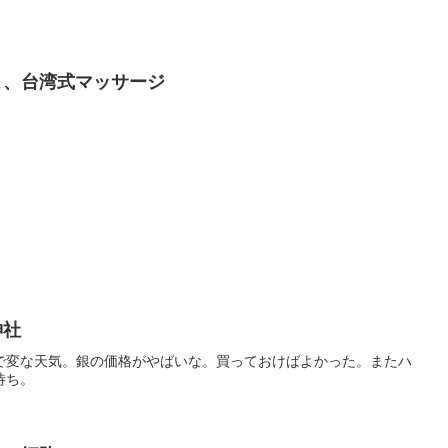
りここ、台湾式マッサージ
川神社
で変な天気。銀の価格がやばいな。買っておけばよかった。またハ
待ち。